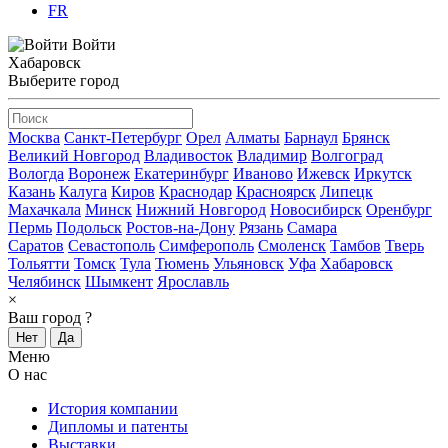
FR
Войти
Хабаровск
Выберите город
Москва
Санкт-Петербург
Орел
Алматы
Барнаул
Брянск
Великий Новгород
Владивосток
Владимир
Волгоград
Вологда
Воронеж
Екатеринбург
Иваново
Ижевск
Иркутск
Казань
Калуга
Киров
Краснодар
Красноярск
Липецк
Махачкала
Минск
Нижний Новгород
Новосибирск
Оренбург
Пермь
Подольск
Ростов-на-Дону
Рязань
Самара
Саратов
Севастополь
Симферополь
Смоленск
Тамбов
Тверь
Тольятти
Томск
Тула
Тюмень
Ульяновск
Уфа
Хабаровск
Челябинск
Шымкент
Ярославль
×
Ваш город
?
Нет
Да
Меню
О нас
История компании
Дипломы и патенты
Выставки