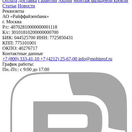
Оплата
Доставка
Гарантии
Акции
Монтаж фальцевой кровли
Статьи
Новости
Реквизиты
АО «Райффайзенбанк»
г. Москва
Р/с: 40702810000000001118
К/с: 30101810200000000700
БИК: 044525700 ИНН: 7725850431
КПП: 775101001
ОКПО: 40276717
Контактные данные
+7 (800) 333-41-10
+7 (4212) 25-67-00
info@mobiprof.ru
График работы:
Пн.-Пт.: с 9:00 до 17:00