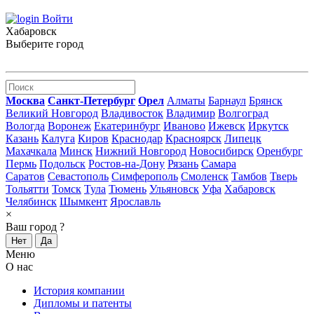
Войти
Хабаровск
Выберите город
Москва
Санкт-Петербург
Орел
Алматы
Барнаул
Брянск
Великий Новгород
Владивосток
Владимир
Волгоград
Вологда
Воронеж
Екатеринбург
Иваново
Ижевск
Иркутск
Казань
Калуга
Киров
Краснодар
Красноярск
Липецк
Махачкала
Минск
Нижний Новгород
Новосибирск
Оренбург
Пермь
Подольск
Ростов-на-Дону
Рязань
Самара
Саратов
Севастополь
Симферополь
Смоленск
Тамбов
Тверь
Тольятти
Томск
Тула
Тюмень
Ульяновск
Уфа
Хабаровск
Челябинск
Шымкент
Ярославль
×
Ваш город
?
Нет
Да
Меню
О нас
История компании
Дипломы и патенты