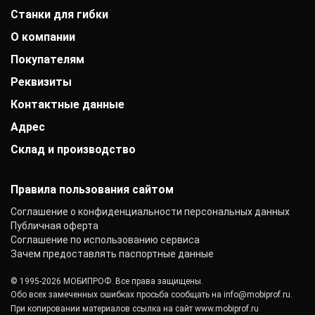
Станки для гибки
О компании
Покупателям
История компании
Дипломы и патенты
Реквизиты
Оплата
Выставки
Доставка
Заказчики
Контактные данные
АО «Райффайзенбанк»
Гарантии
Отзывы
г. Москва
Акции
Адрес
+7 (800) 333-41-10
Вакансии
Р/с: 40702810000000001118
Монтаж фальцевой кровли
+7 (4212) 25-67-00
Контакты
К/с: 30101810200000000700
Склад и производство
г. Хабаровск, Автономная улица, 5Ас2
Статьи
info@mobiprof.ru
БИК: 044525700 ИНН: 7725850431
Новости
График работы:
142103, г. Подольск, ул. Рощинская, д. 22
КПП: 775101001
Пн.-Пт.: с 9:00 до 17:00
ОКПО: 40276717
Правила пользования сайтом
Соглашение о конфиденциальности персональных данных
Публичная оферта
Соглашение по использованию сервиса
Зачем предоставлять паспортные данные
© 1995-2026 МОБИПРОФ. Все права защищены.
Обо всех замеченных ошибках просьба сообщать на
info@mobiprof.ru
.
При копировании материалов ссылка на сайт
www.mobiprof.ru