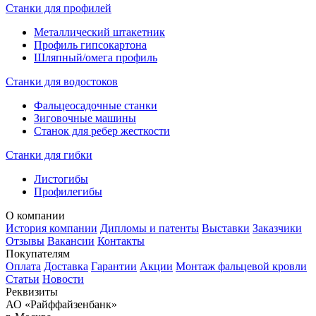
Станки для профилей
Металлический штакетник
Профиль гипсокартона
Шляпный/омега профиль
Станки для водостоков
Фальцеосадочные станки
Зиговочные машины
Станок для ребер жесткости
Станки для гибки
Листогибы
Профилегибы
О компании
История компании
Дипломы и патенты
Выставки
Заказчики
Отзывы
Вакансии
Контакты
Покупателям
Оплата
Доставка
Гарантии
Акции
Монтаж фальцевой кровли
Статьи
Новости
Реквизиты
АО «Райффайзенбанк»