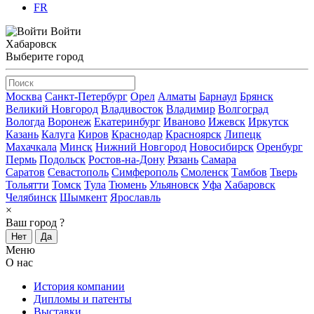
FR
Войти
Хабаровск
Выберите город
Москва
Санкт-Петербург
Орел
Алматы
Барнаул
Брянск
Великий Новгород
Владивосток
Владимир
Волгоград
Вологда
Воронеж
Екатеринбург
Иваново
Ижевск
Иркутск
Казань
Калуга
Киров
Краснодар
Красноярск
Липецк
Махачкала
Минск
Нижний Новгород
Новосибирск
Оренбург
Пермь
Подольск
Ростов-на-Дону
Рязань
Самара
Саратов
Севастополь
Симферополь
Смоленск
Тамбов
Тверь
Тольятти
Томск
Тула
Тюмень
Ульяновск
Уфа
Хабаровск
Челябинск
Шымкент
Ярославль
×
Ваш город
?
Нет
Да
Меню
О нас
История компании
Дипломы и патенты
Выставки