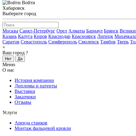
Войти
Хабаровск
Выберите город
Москва
Санкт-Петербург
Орел
Алматы
Барнаул
Брянск
Велики
Казань
Калуга
Киров
Краснодар
Красноярск
Липецк
Махачкал
Саратов
Севастополь
Симферополь
Смоленск
Тамбов
Тверь
То
×
Ваш город
?
Нет
Да
Меню
О нас
История компании
Дипломы и патенты
Выставки
Заказчики
Отзывы
Услуги
Аренда станков
Монтаж фальцевой кровли