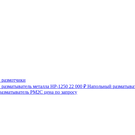
 размотчики
разматыватель металла HP-1250
22 000 ₽
Напольный разматыват
разматыватель РМ2С
цена по запросу