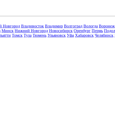
й Новгород
Владивосток
Владимир
Волгоград
Вологда
Воронеж
а
Минск
Нижний Новгород
Новосибирск
Оренбург
Пермь
Подол
льятти
Томск
Тула
Тюмень
Ульяновск
Уфа
Хабаровск
Челябинск