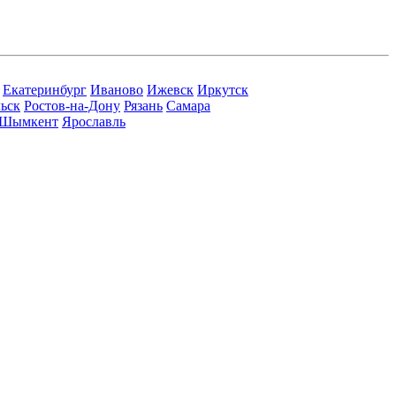
Екатеринбург
Иваново
Ижевск
Иркутск
ьск
Ростов-на-Дону
Рязань
Самара
Шымкент
Ярославль