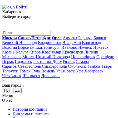
Войти
Хабаровск
Выберите город
Москва
Санкт-Петербург
Орел
Алматы
Барнаул
Брянск
Великий Новгород
Владивосток
Владимир
Волгоград
Вологда
Воронеж
Екатеринбург
Иваново
Ижевск
Иркутск
Казань
Калуга
Киров
Краснодар
Красноярск
Липецк
Махачкала
Минск
Нижний Новгород
Новосибирск
Оренбург
Пермь
Подольск
Ростов-на-Дону
Рязань
Самара
Саратов
Севастополь
Симферополь
Смоленск
Тамбов
Тверь
Тольятти
Томск
Тула
Тюмень
Ульяновск
Уфа
Хабаровск
Челябинск
Шымкент
Ярославль
×
Ваш город
?
Нет
Да
Меню
О нас
История компании
Дипломы и патенты