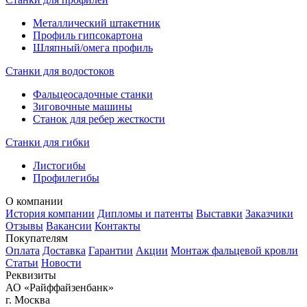
среднего бизнеса.
Металлический штакетник
Профиль гипсокартона
Купить подходящий по параметрам разматыватель рулонного
Шляпный/омега профиль
металла у нас легко и просто. Все представленные в каталоге
образцы есть в наличии, цена на них строго фиксированная.
Станки для водостоков
Для определенных категорий покупателей, оптовых
Фальцеосадочные станки
заказчиков, постоянных клиентов, приобретать изделия у нас
Зиговочные машины
Станок для ребер жесткости
особо выгодно – предоставляется дополнительная скидка.
Станки для гибки
Обращайтесь к профессионалам. Высокое качество продукции
и доступная цена гарантируется!
Листогибы
Профилегибы
О компании
История компании
Дипломы и патенты
Выставки
Заказчики
Отзывы
Вакансии
Контакты
Покупателям
Оплата
Доставка
Гарантии
Акции
Монтаж фальцевой кровли
Статьи
Новости
Реквизиты
АО «Райффайзенбанк»
г. Москва