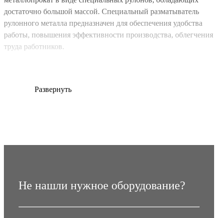
достаточно большой массой. Специальный разматыватель
рулонного металла предназначен для обеспечения удобства
работы, повышения эффективности производства, облегчения
труда работников.
Специализированная компания «МОБИПРОФ» предлагает
простое и эффективное решение – купить разматыватель
металла на выгодных условиях, с учетом специфики
Развернуть
производства и объемов выполняемых работ.
Модификации оборудования
Чтобы правильно подобрать и выгодно купить подходящий
по параметрам разматыватель рулонной стали, необходимо
знать, как классифицируется продукция, в чем заключаются
основные отличия между теми или иными образцами.
Не нашли нужное оборудование?
В каталоге интернет магазина предоставлены различные виды
размотчиков, с помощью которого материал подготавливается