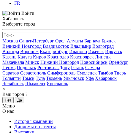
FR
Войти
Хабаровск
Выберите город
Москва
Санкт-Петербург
Орел
Алматы
Барнаул
Брянск
Великий Новгород
Владивосток
Владимир
Волгоград
Вологда
Воронеж
Екатеринбург
Иваново
Ижевск
Иркутск
Казань
Калуга
Киров
Краснодар
Красноярск
Липецк
Махачкала
Минск
Нижний Новгород
Новосибирск
Оренбург
Пермь
Подольск
Ростов-на-Дону
Рязань
Самара
Саратов
Севастополь
Симферополь
Смоленск
Тамбов
Тверь
Тольятти
Томск
Тула
Тюмень
Ульяновск
Уфа
Хабаровск
Челябинск
Шымкент
Ярославль
×
Ваш город
?
Нет
Да
Меню
О нас
История компании
Дипломы и патенты
Выставки